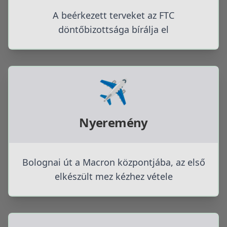
A beérkezett terveket az FTC
döntőbizottsága bírálja el
✈️
Nyeremény
Bolognai út a Macron központjába, az első
elkészült mez kézhez vétele