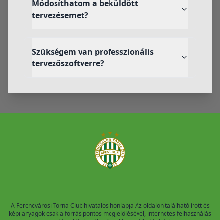
Módosíthatom a beküldött
tervezésemet?
Szükségem van professzionális
tervezőszoftverre?
A Ferencvárosi Torna Club hivatalos honlapja Az oldalon található írott és
képi anyagok csak a forrás pontos megjelölésével, internetes felhasználás