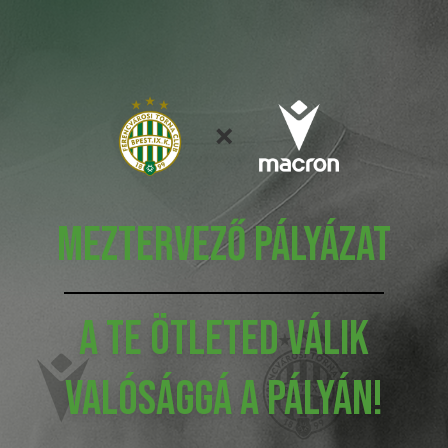
×
MEZTERVEZŐ PÁLYÁZAT
A TE ÖTLETED VÁLIK
VALÓSÁGGÁ A PÁLYÁN!