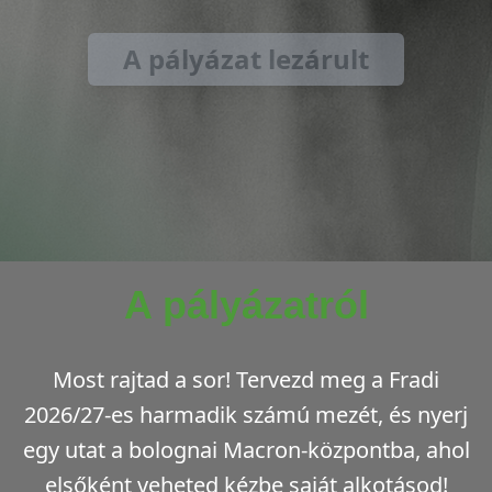
A pályázat lezárult
A pályázatról
Most rajtad a sor! Tervezd meg a Fradi
2026/27-es harmadik számú mezét, és nyerj
egy utat a bolognai Macron-központba, ahol
elsőként veheted kézbe saját alkotásod!